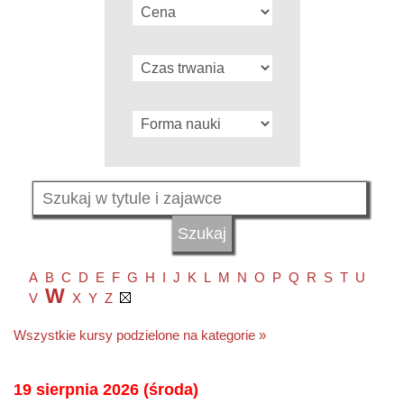
A
B
C
D
E
F
G
H
I
J
K
L
M
N
O
P
Q
R
S
T
U
W
V
X
Y
Z
Wszystkie kursy podzielone na kategorie »
19 sierpnia 2026 (środa)