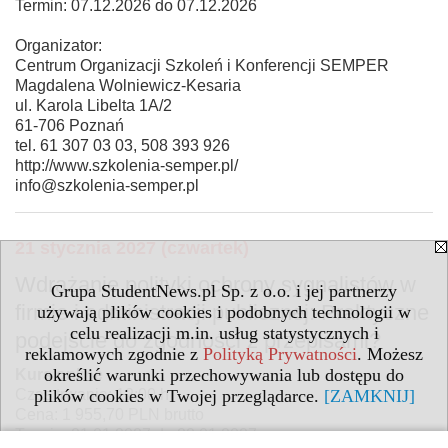
Termin: 07.12.2026 do 07.12.2026
Organizator:
Centrum Organizacji Szkoleń i Konferencji SEMPER
Magdalena Wolniewicz-Kesaria
ul. Karola Libelta 1A/2
61-706 Poznań
tel. 61 307 03 03, 508 393 926
http://www.szkolenia-semper.pl/
info@szkolenia-semper.pl
21 stycznia 2027 (czwartek)
Wdrażanie polityki ochrony sygnalistów w
Grupa StudentNews.pl Sp. z o.o. i jej partnerzy
firmie i administracji publicznej: Praktyczne
używają plików cookies i podobnych technologii w
celu realizacji m.in. usług statystycznych i
podejście do zgodności z przepisami?
reklamowych zgodnie z
Polityką Prywatności
. Możesz
określić warunki przechowywania lub dostępu do
Kurs online
plików cookies w Twojej przeglądarce.
[ZAMKNIJ]
Czas trwania: 12:00 h
Cena: 1 955,70 PLN brutto
Termin: 21.01.2027 do 22.01.2027