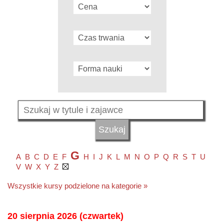
G
A
B
C
D
E
F
H
I
J
K
L
M
N
O
P
Q
R
S
T
U
V
W
X
Y
Z
Wszystkie kursy podzielone na kategorie »
20 sierpnia 2026 (czwartek)