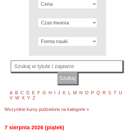
A
B
C
D
E
F
G
H
I
J
K
L
M
N
O
P
Q
R
S
T
U
V
W
X
Y
Z
Wszystkie kursy podzielone na kategorie »
7 sierpnia 2026 (piątek)