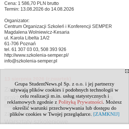
Cena: 1 586,70 PLN brutto
Termin: 13.08.2026 do 14.08.2026
Organizator:
Centrum Organizacji Szkoleń i Konferencji SEMPER
Magdalena Wolniewicz-Kesaria
ul. Karola Libelta 1A/2
61-706 Poznań
tel. 61 307 03 03, 508 393 926
http://www.szkolenia-semper.pl/
info@szkolenia-semper.pl
13 sierpnia 2026 (czwartek)
Grupa StudentNews.pl Sp. z o.o. i jej partnerzy
Zarządzanie ryzykiem inwestycyjnym w
używają plików cookies i podobnych technologii w
celu realizacji m.in. usług statystycznych i
praktyce - analiza scenariuszy, budowa
reklamowych zgodnie z
Polityką Prywatności
. Możesz
matrycy ryzyk i skuteczne metody
określić warunki przechowywania lub dostępu do
zapobiegania problemom w projektach.
plików cookies w Twojej przeglądarce.
[ZAMKNIJ]
Warsztaty szkoleniowe.