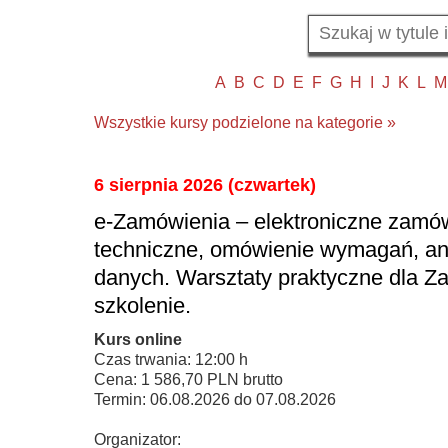
A
B
C
D
E
F
G
H
I
J
K
L
M
Wszystkie kursy podzielone na kategorie »
6 sierpnia 2026 (czwartek)
e-Zamówienia – elektroniczne zamów
techniczne, omówienie wymagań, an
danych. Warsztaty praktyczne dla 
szkolenie.
Kurs online
Czas trwania: 12:00 h
Cena: 1 586,70 PLN brutto
Termin: 06.08.2026 do 07.08.2026
Organizator: