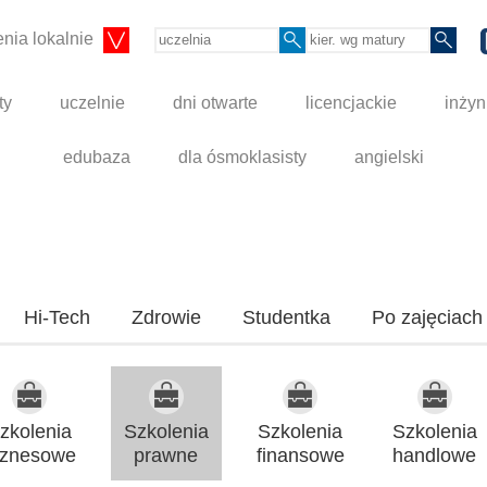
nia lokalnie
ty
uczelnie
dni otwarte
licencjackie
inżyn
edubaza
dla ósmoklasisty
angielski
Hi-Tech
Zdrowie
Studentka
Po zajęciach
zkolenia
Szkolenia
Szkolenia
Szkolenia
iznesowe
prawne
finansowe
handlowe