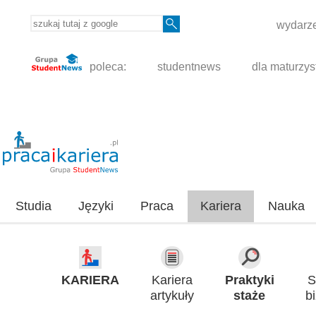
wydarze
poleca:
studentnews
dla maturzys
Studia
Języki
Praca
Kariera
Nauka
KARIERA
Kariera
Praktyki
S
artykuły
staże
b