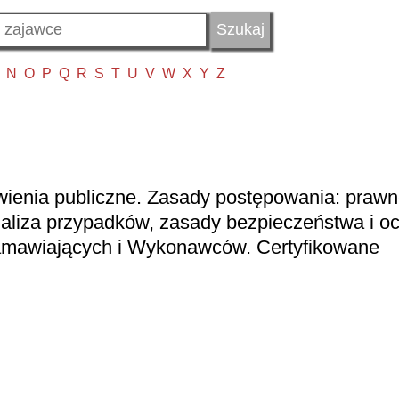
N
O
P
Q
R
S
T
U
V
W
X
Y
Z
ienia publiczne. Zasady postępowania: prawn
aliza przypadków, zasady bezpieczeństwa i o
Zamawiających i Wykonawców. Certyfikowane