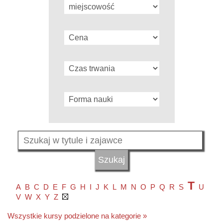
T
A
B
C
D
E
F
G
H
I
J
K
L
M
N
O
P
Q
R
S
U
V
W
X
Y
Z
Wszystkie kursy podzielone na kategorie »