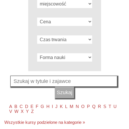
A
B
C
D
E
F
G
H
I
J
K
L
M
N
O
P
Q
R
S
T
U
V
W
X
Y
Z
Wszystkie kursy podzielone na kategorie »