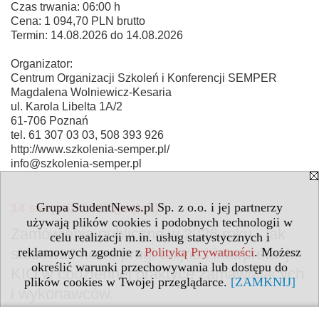
Czas trwania: 06:00 h
Cena: 1 094,70 PLN brutto
Termin: 14.08.2026 do 14.08.2026
Organizator:
Centrum Organizacji Szkoleń i Konferencji SEMPER
Magdalena Wolniewicz-Kesaria
ul. Karola Libelta 1A/2
61-706 Poznań
tel. 61 307 03 03, 508 393 926
http://www.szkolenia-semper.pl/
info@szkolenia-semper.pl
Grupa StudentNews.pl Sp. z o.o. i jej partnerzy
14 sierpnia 2026 (piątek)
używają plików cookies i podobnych technologii w
Zamówienia publiczne w 2026 roku - jak
celu realizacji m.in. usług statystycznych i
reklamowych zgodnie z
Polityką Prywatności
. Możesz
stosować nowe progi unijne i interpretacje
określić warunki przechowywania lub dostępu do
KIO w codziennej praktyce zamawiających
plików cookies w Twojej przeglądarce.
[ZAMKNIJ]
i wykonawców.
Kurs online