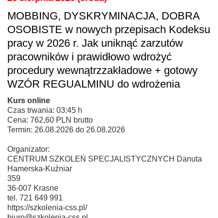
MOBBING, DYSKRYMINACJA, DOBRA
OSOBISTE w nowych przepisach Kodeksu
pracy w 2026 r. Jak uniknąć zarzutów
pracowników i prawidłowo wdrożyć
procedury wewnątrzzakładowe + gotowy
WZÓR REGUALMINU do wdrożenia
Kurs online
Czas trwania: 03:45 h
Cena: 762,60 PLN brutto
Termin: 26.08.2026 do 26.08.2026
Organizator:
CENTRUM SZKOLEŃ SPECJALISTYCZNYCH Danuta
Hamerska-Kuźniar
359
36-007 Krasne
tel. 721 649 991
https://szkolenia-css.pl/
biuro@szkolenia-css.pl