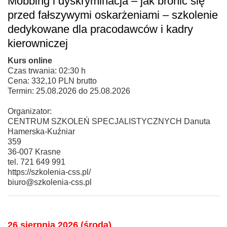
Mobbing i dyskryminacja – jak bronić się
przed fałszywymi oskarżeniami – szkolenie
dedykowane dla pracodawców i kadry
kierowniczej
Kurs online
Czas trwania: 02:30 h
Cena: 332,10 PLN brutto
Termin: 25.08.2026 do 25.08.2026
Organizator:
CENTRUM SZKOLEŃ SPECJALISTYCZNYCH Danuta
Hamerska-Kuźniar
359
36-007 Krasne
tel. 721 649 991
https://szkolenia-css.pl/
biuro@szkolenia-css.pl
26 sierpnia 2026 (środa)