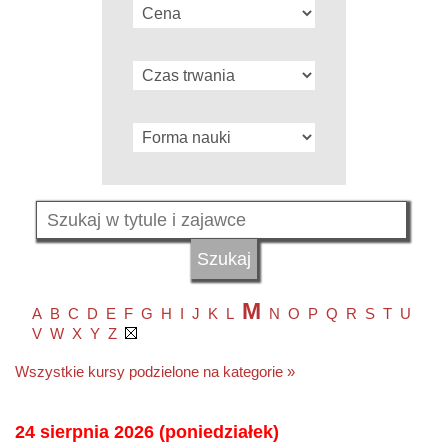
M
A
B
C
D
E
F
G
H
I
J
K
L
N
O
P
Q
R
S
T
U
V
W
X
Y
Z
Wszystkie kursy podzielone na kategorie »
24 sierpnia 2026 (poniedziałek)