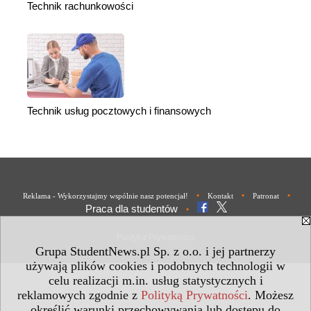
Technik rachunkowości
Technik usług pocztowych i finansowych
•
•
•
Reklama - Wykorzystajmy wspólnie nasz potencjał!
Kontakt
Patronat
Praca dla studentów
•
Polityka Prywatności
Grupa StudentNews.pl Sp. z o.o. i jej partnerzy
używają plików cookies i podobnych technologii w
celu realizacji m.in. usług statystycznych i
reklamowych zgodnie z
Polityką Prywatności
. Możesz
określić warunki przechowywania lub dostępu do