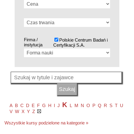
Firma /
Polskie Centrum Badań i
instytucja
Certyfikacji S.A.
K
A
B
C
D
E
F
G
H
I
J
L
M
N
O
P
Q
R
S
T
U
V
W
X
Y
Z
Wszystkie kursy podzielone na kategorie »