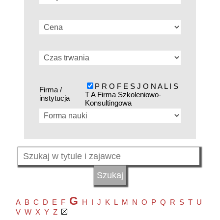
P R O F E S J O N A L I S
Firma /
T A Firma Szkoleniowo-
instytucja
Konsultingowa
G
A
B
C
D
E
F
H
I
J
K
L
M
N
O
P
Q
R
S
T
U
V
W
X
Y
Z