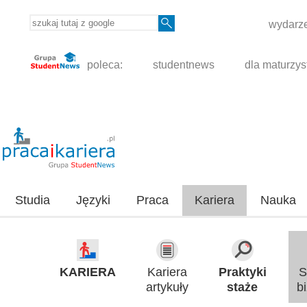
wydarze
poleca:
studentnews
dla maturzys
Studia
Języki
Praca
Kariera
Nauka
KARIERA
Kariera
Praktyki
S
artykuły
staże
b