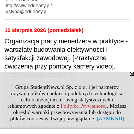
http://www.edueasy.pl/
justyna@edueasy.pl
10 sierpnia 2026 (poniedziałek)
Organizacja pracy menedżera w praktyce -
warsztaty budowania efektywności i
satysfakcji zawodowej. [Praktyczne
ćwiczenia przy pomocy kamery video].
Certyfikowane szkolenie.
Kurs online
Grupa StudentNews.pl Sp. z o.o. i jej partnerzy
Czas trwania: 12:00 h
używają plików cookies i podobnych technologii w
Cena: 1 832,70 PLN brutto
celu realizacji m.in. usług statystycznych i
Termin: 10.08.2026 do 11.08.2026
reklamowych zgodnie z
Polityką Prywatności
. Możesz
określić warunki przechowywania lub dostępu do
Organizator:
plików cookies w Twojej przeglądarce.
[ZAMKNIJ]
Centrum Organizacji Szkoleń i Konferencji SEMPER
Magdalena Wolniewicz-Kesaria
ul. Karola Libelta 1A/2