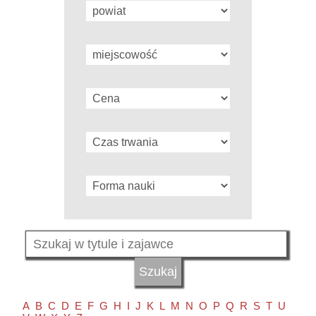
A
B
C
D
E
F
G
H
I
J
K
L
M
N
O
P
Q
R
S
T
U