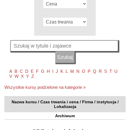
A
B
C
D
E
F
G
H
I
J
K
L
M
N
O
P
Q
R
S
T
U
V
W
X
Y
Z
Wszystkie kursy podzielone na kategorie »
Nazwa kursu / Czas trwania i cena / Firma / instytucja /
Lokalizacja
Archiwum